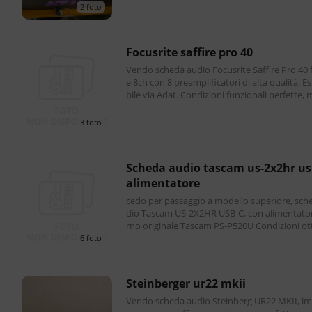
2 foto
focusrite saffire pro 40
Vendo scheda audio Focusrite Saffire Pro 40 f
e 8ch con 8 preamplificatori di alta qualità. E
bile via Adat. Condizioni funzionali perfette, 
o un problema. Condizioni estetiche molto
3 foto
scheda audio tascam us-2x2hr usb-c +
alimentatore
cedo per passaggio a modello superiore, sch
dio Tascam US-2X2HR USB-C, con alimentator
rno originale Tascam PS-P520U Condizioni ottimali,
con confezioni originali, manuali e cavetti in 
6 foto
steinberger ur22 mkii
Vendo scheda audio Steinberg UR22 MKII, i