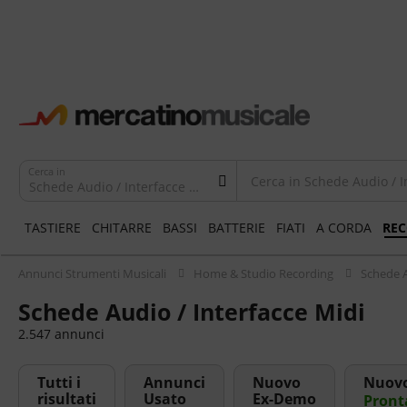
Cerca in
Schede Audio / Interfacce Midi
TASTIERE
CHITARRE
BASSI
BATTERIE
FIATI
A CORDA
RE
Annunci Strumenti Musicali
Home & Studio Recording
Schede A
Schede Audio / Interfacce Midi
2.547 annunci
Tutti i
Annunci
Nuovo
Nuov
risultati
Usato
Ex-Demo
Pront