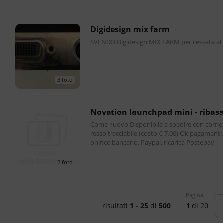
digidesign mix farm
SVENDO Digidesign MIX FARM per cessata atti
3 foto
novation launchpad mini - ribass
Come nuovo Disponibile a spedire con corrie
resso tracciabile (costo € 7,00) Ok pagamenti
onifico bancario, Paypal, ricarica Postepay
2 foto
Pagina
risultati
1 - 25
di
500
1
di 20