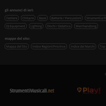
gli annunci di ieri:
Tastiere
Chitarre
Bassi
Batterie / Percussioni
Strumenti a F
DJ Equipment
Lighting
Dischi / Didattica
Merchandising
mappe del sito:
Mappa del Sito
Indice Regioni/Province
Indice dei Marchi
Top 