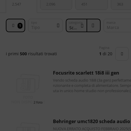
2.547
2.096
451
363
tipo
categoria
marca
1
Tipo
Marca
Schede Audio / Interfacce Midi
Pagina
i primi
500
risultati trovati
1
di 20
focusrite scarlett 18i8 iii gen
Vendo scheda audio 18i8 (3a gen) perfettame
nzionante e completa di alimentatore. Sempr
uta in unico home studio non professionale 
olto contenuto). Solo consegna a mano su 
2 foto
behringer umc1820 scheda audio
NUOVA ERRATO ACQUISTO FEBBRAIO 2025(