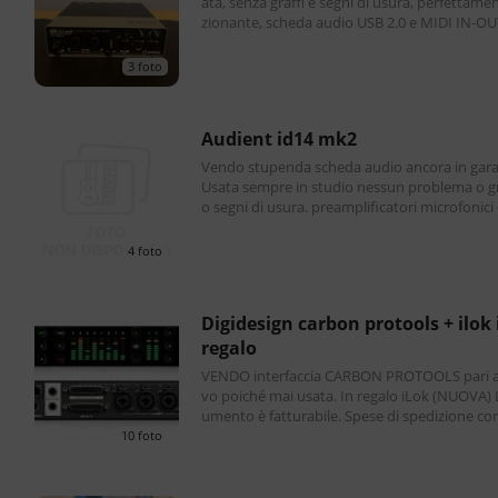
ata, senza graffi e segni di usura, perfettame
zionante, scheda audio USB 2.0 e MIDI IN-OU
ingressi e due uscite audio. Completa di scato
3 foto
audient id14 mk2
Vendo stupenda scheda audio ancora in gara
Usata sempre in studio nessun problema o gr
o segni di usura. preamplificatori microfonici 
se A alimentati da bus ed alla sua conversione
4 foto
digidesign carbon protools + ilok in
regalo
VENDO interfaccia CARBON PROTOOLS pari a
vo poiché mai usata. In regalo iLok (NUOVA) Lo str
umento è fatturabile. Spese di spedizione con
ere a mio carico. Grazie in anticipo per leggere
10 foto