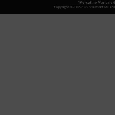
"
Mercatino Musicale 
Copyright ©2002-2025
StrumentiMusicali.