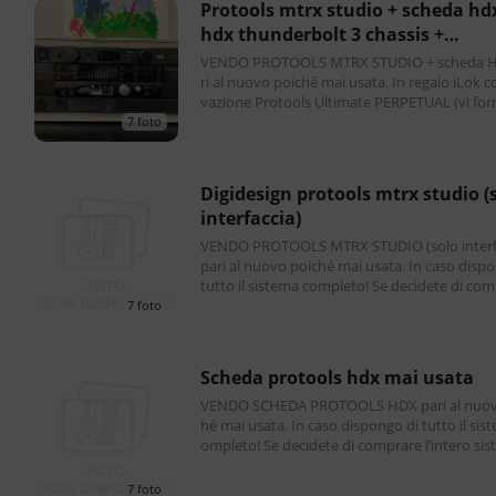
protools mtrx studio + scheda hdx +
hdx thunderbolt 3 chassis +
protoolsultimate
VENDO PROTOOLS MTRX STUDIO + scheda 
ri al nuovo poiché mai usata. In regalo iLok co
vazione Protools Ultimate PERPETUAL (vi forn
utte le credenziali ed il software). Il sistema
7 foto
n
digidesign protools mtrx studio (solo
interfaccia)
VENDO PROTOOLS MTRX STUDIO (solo interf
pari al nuovo poiché mai usata. In caso dispongo di
tutto il sistema completo! Se decidete di comprare i
l sistema completo regalo iLok con attivazio
7 foto
scheda protools hdx mai usata
VENDO SCHEDA PROTOOLS HDX pari al nuov
hé mai usata. In caso dispongo di tutto il sistema c
ompleto! Se decidete di comprare l’intero sistema r
egalo iLok con attivazione Protools Ultimate
7 foto