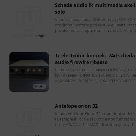
scheda audio ik multimedia axe i/o
solo
Vendo scheda audio IK Multimedia AXE I/O So
condizioni perfette pari al nuovo. Usata ver
pochissimo e sempre e solo in casa. Nessun 
di usura. Completa di imballaggio originale, 
7 foto
tc electronic konnekt 24d scheda
audio firewire ribasso
PER GLI UTENTI CHE HANNO QUESTO ARTIC
RA I PREFERITI, INUTILE TENERLO LI ED ATT
VARIAZIONI DI PREZZO, CONTATTATEMI SE S
AVVERO INTERESSATI E CI ACCORDIAMO. VENDO C
4 foto
OME DA OGGETTO SCHE
antelope orion 32
Vendo Antelope Orion 32, condizioni perfette
ta sempre in locale asciutto e non fumatori.
titore AD/DA Usb e MADI di ottima qualità. P
atti veloci scrivere su whatsapp ****** D