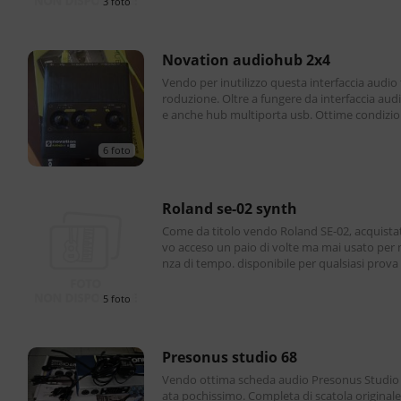
3 foto
novation audiohub 2x4
Vendo per inutilizzo questa interfaccia audio 
roduzione. Oltre a fungere da interfaccia audio serv
e anche hub multiporta usb. Ottime condizioni este
tiche e funzionali, completa di cavi e
6 foto
roland se-02 synth
Come da titolo vendo Roland SE-02, acquist
vo acceso un paio di volte ma mai usato per
nza di tempo. disponibile per qualsiasi prova
o del funzionamento. E' come acquistare un
5 foto
presonus studio 68
Vendo ottima scheda audio Presonus Studio 
ata pochissimo. Completa di scatola originale