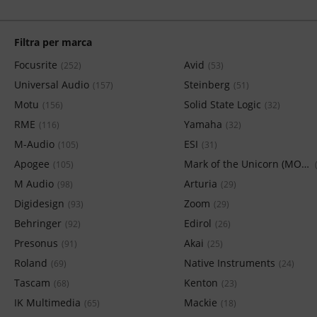
Filtra per marca
Focusrite
Avid
(252)
(53)
Universal Audio
Steinberg
(157)
(51)
Motu
Solid State Logic
(156)
(32)
RME
Yamaha
(116)
(32)
M-Audio
ESI
(105)
(31)
Apogee
Mark of the Unicorn (MOTU)
(105)
M Audio
Arturia
(98)
(29)
Digidesign
Zoom
(93)
(29)
Behringer
Edirol
(92)
(26)
Presonus
Akai
(91)
(25)
Roland
Native Instruments
(69)
(24)
Tascam
Kenton
(68)
(23)
IK Multimedia
Mackie
(65)
(18)