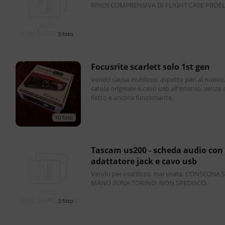
RINO) COMPRENSIVA DI FLIGHT CASE PROEL
3 foto
focusrite scarlett solo 1st gen
Vendo causa inutilizzo, aspetto pari al nuovo
catola originale e cavo usb all'interno, senza 
ifetto e ancora funzionante.
10 foto
tascam us200 - scheda audio con
adattatore jack e cavo usb
Vendo per inutilizzo, mai usata. CONSEGNA 
MANO ZONA TORINO. NON SPEDISCO.
3 foto