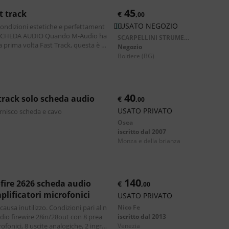
45
st track
€
,
00
USATO NEGOZIO
ndizioni estetiche e perfettament
SCARPELLINI STRUMENTI MUSICALI
a prima volta Fast Track, questa è di
Negozio
ente una delle più diffuse
boltiere
(BG)
40
-track solo scheda audio
€
,
00
USATO PRIVATO
rnisco scheda e cavo
Osea
iscritto dal 2007
monza e della brianza
140
€
,
00
plificatori microfonici
USATO PRIVATO
causa inutilizzo. Condizioni pari al n
Nico Fe
io firewire 28in/28out con 8 prea
iscritto dal 2013
ofonici, 8 uscite analogiche, 2 ingre
venezia