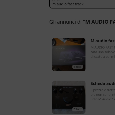
Gli annunci di
"M AUDIO F
m audio fa
M AUDIO FAST T
sata una sola vo
di scatola ed imba
tteristiche princ
6 foto
scheda aud
Il prezzo è tratt
o e non sono in
udio M Audio 192/
gresso combo (si
5 foto