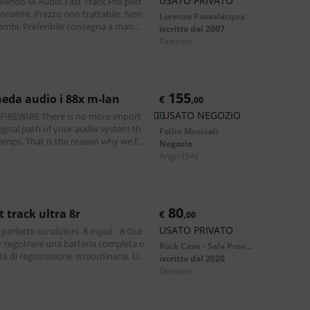
USATO PRIVATO
 vendo M Audio Fast Track Pro perf
onante. Prezzo non trattabile. Non
Lorenzo Passalacqua
segna a mano,
iscritto dal 2007
di spedizione (9.90€) a caric
palermo
155
eda audio i 88x m-lan
€
,
00
USATO NEGOZIO
 is no more import
signal path of your audio system th
Follie Musicali
amps. That is the reason why we fo
Negozio
tine audio signal path. These microp
angri
(SA)
80
t track ultra 8r
€
,
00
USATO PRIVATO
perfette condizioni. 8 Input - 8 Out
r registrare una batteria completa o
Rock Cave - Sala Prove Oristano
à di registrazione straordinaria. US
iscritto dal 2020
oristano