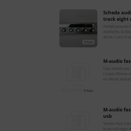
scheda audio 8 ingressi m-audio m-
track eight 
Perfettamente f
estetiche, la do
atore, i cavi, il
n cd con gli agg
3 foto
m-audio fa
Ciao Vendo per esube
t track Ottime condizioni Preferisco consegna a ma
no Moris zerba
5 foto
m-audio fast track ultra scheda audio
usb
Vendo Fast track
lo piccoli segni