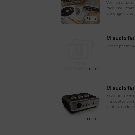
Vendo come da t
rack. Acquistata
olo originale con software in dotazione e User Guid
5 foto
m-audio fa
Vendo per manca
2 foto
m-audio fa
M-AUDIO Fast 
introdotto per l
ventata rapidam
e audio portatil
1 foto