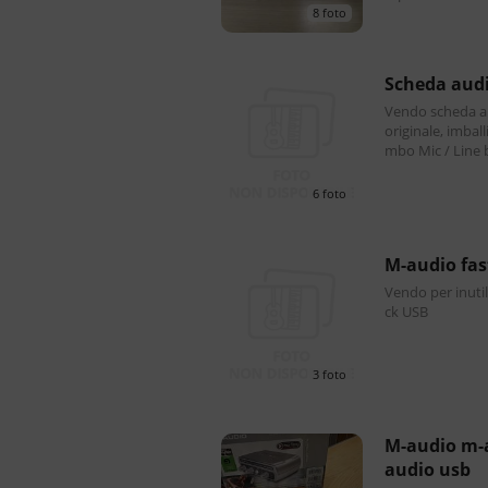
ssi alta impeden
8 foto
scheda aud
Vendo scheda a
originale, imballi e istruzioni
mbo Mic / Line 
no dedicato, ind
6 foto
m-audio fa
Vendo per inuti
ck USB
3 foto
m-audio m-audio fast track scheda
audio usb