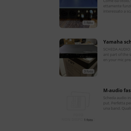
Come da titolo,
ettamente funzi
interessato a scambi. Preferibile con
eventuali spese 
1 foto
yamaha sch
SCHEDA AUDIO FIREWIRE There
ant part of the 
en your mic pre
cused on a pris
h
3 foto
m-audio fas
Scheda audio in 
put. Perfetta pe
una band. Qualit
B 2.0
1 foto