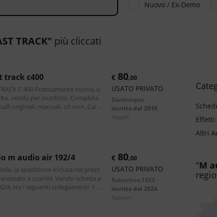
Nuovo / Ex-Demo
AST TRACK"
più cliccati
80
st track c400
€
,
00
Categ
USATO PRIVATO
RACK C 400 Praticamente nuova, u
lta, vendo per inutilizzo. Completa
Dantrooper
Schede
lli originali, manuali, cd-rom. Cara
iscritto dal 2010
ipali: - 4-input/6-output
napoli
Effetti
Altri 
80
io m audio air 192/4
€
,
00
"
m 
USATO PRIVATO
abile, la spedizione inclusa nel prezz
regio
teressato a scambi. Vendo scheda a
Robertino.1553
4. Ha i seguenti collegamenti: 1 in
iscritto dal 2024
a XLR sia Jack da 6.3)
sassari