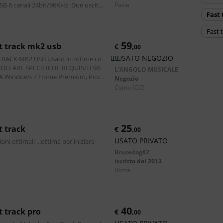
SB 6 canali 24bit/96KHz. Due uscite
pavia
ziona anche su Windows 11,
fast
fast
59
st track mk2 usb
€
,
00
USATO NEGOZIO
 USB Usato in ottime co
RE SPECIFICHE REQUISITI MI
L'ANGOLO MUSICALE
A Windows 7 Home Premium, Profe
Negozio
ate, Windows XP Home o XP Pro (SP
como
(CO)
25
st track
€
,
00
USATO PRIVATO
ni ottimali ...ottima per iniziare
Brucedog82
iscritto dal 2013
roma
40
st track pro
€
,
00