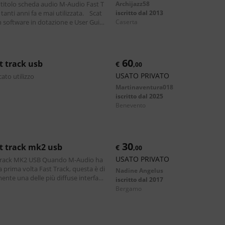
itolo scheda audio M-Audio Fast T
Archijazz58
 tanti anni fa e mai utilizzata. Scat
iscritto dal 2013
caserta
e come da foto. Scambi
60
st track usb
€
,
00
USATO PRIVATO
to utilizzo
Martinaventura018
iscritto dal 2025
benevento
30
st track mk2 usb
€
,
00
USATO PRIVATO
Track MK2 USB Quando M-Audio ha
a prima volta Fast Track, questa è di
Nadine Angelus
ente una delle più diffuse interfacc
iscritto dal 2017
i del mondo. M-Audio è ora lieta d
bergamo