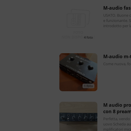
m-audio fa
USATO. Buone co
e funzionante. SCHEDA AUDIO Quando M-Audio ha
introdotto per l
ventata rapidam
4 foto
m-audio m
Come nuova, fo
1 foto
m audio profire 2626 scheda audio
con 8 pream
Perfetta, vendo 
uovo Scheda aud
mplificatori micr