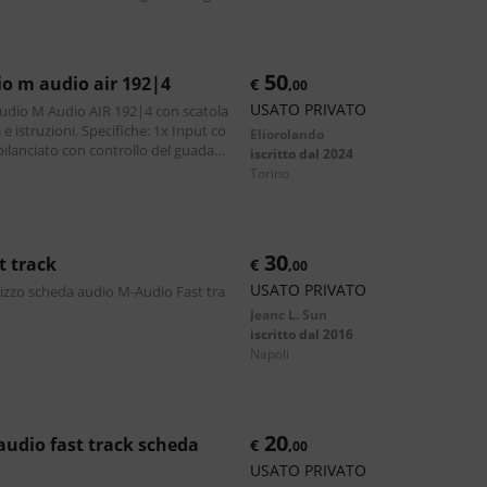
za (per strumenti), midi,
50
io m audio air 192|4
€
,
00
USATO PRIVATO
udio M Audio AIR 192|4 con scatola
. Specifiche: 1x Input co
Eliorolando
bilanciato con controllo del guadag
iscritto dal 2024
icatore di livello e phan
torino
30
st track
€
,
00
USATO PRIVATO
lizzo scheda audio M-Audio Fast tra
Jeanc L. Sun
iscritto dal 2016
napoli
20
€
,
00
USATO PRIVATO