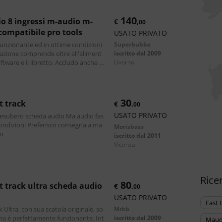
140
€
,
00
compatibile pro tools
USATO PRIVATO
unzionante ed in ottime condizioni
Superbubbe
tazione comprende oltre all'aliment
iscritto dal 2009
 software e il libretto. Accludo anche u
livorno
iornamenti scaricati dal
30
st track
€
,
00
USATO PRIVATO
ro scheda audio Ma audio fas
Morisbass
to
iscritto dal 2011
vicenza
Rice
80
€
,
00
USATO PRIVATO
fast
 Ultra, con sua scatola originale, so
Mrkb
 ma è perfettamente funzionante. Int
iscritto dal 2009
mau