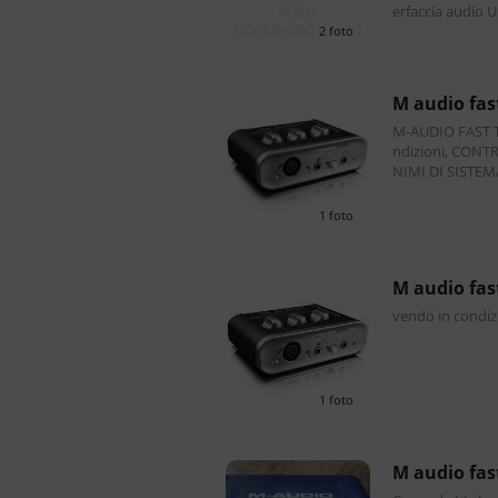
erfaccia audio U
per cuffie. Fun
2 foto
m audio fa
M-AUDIO FAST TRACK MK2
ndizioni, CONTROLLA
NIMI DI SISTEM
ssional o Ultim
3 o superi
1 foto
m audio fa
vendo in condizio
1 foto
m audio fa