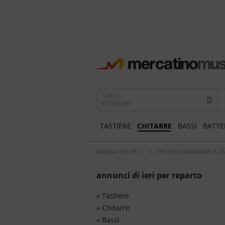
Cerca in
Chitarre
TASTIERE
CHITARRE
BASSI
BATTE
Mappa del sito
Annunci pubblicati il 2
annunci di ieri per reparto
»
Tastiere
»
Chitarre
»
Bassi