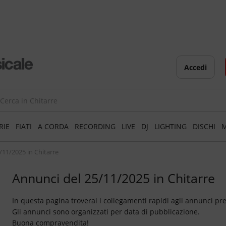
Accedi
RIE
FIATI
A CORDA
RECORDING
LIVE
DJ
LIGHTING
DISCHI
M
5/11/2025 in Chitarre
Annunci del 25/11/2025 in Chitarre
In questa pagina troverai i collegamenti rapidi agli annunci pr
Gli annunci sono organizzati per data di pubblicazione.
Buona compravendita!