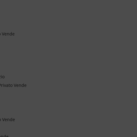
o Vende
zio
Privato Vende
o Vende
ende