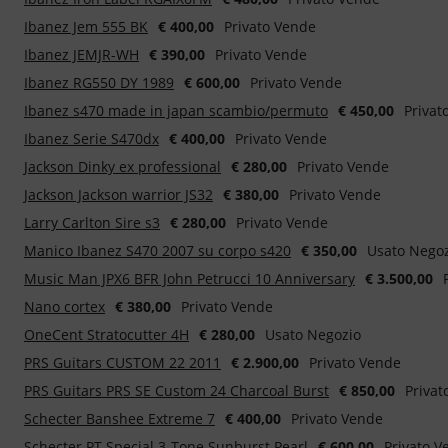
Ibanez Jem 555 BK
€ 400,00
Privato Vende
Ibanez JEMJR-WH
€ 390,00
Privato Vende
Ibanez RG550 DY 1989
€ 600,00
Privato Vende
Ibanez s470 made in japan scambio/permuto
€ 450,00
Privat
Ibanez Serie S470dx
€ 400,00
Privato Vende
Jackson Dinky ex professional
€ 280,00
Privato Vende
Jackson Jackson warrior JS32
€ 380,00
Privato Vende
Larry Carlton Sire s3
€ 280,00
Privato Vende
Manico Ibanez S470 2007 su corpo s420
€ 350,00
Usato Nego
Music Man JPX6 BFR John Petrucci 10 Anniversary
€ 3.500,00
Nano cortex
€ 380,00
Privato Vende
OneCent Stratocutter 4H
€ 280,00
Usato Negozio
PRS Guitars CUSTOM 22 2011
€ 2.900,00
Privato Vende
PRS Guitars PRS SE Custom 24 Charcoal Burst
€ 850,00
Privat
Schecter Banshee Extreme 7
€ 400,00
Privato Vende
Schecter PT Special 3-Tone Sunburst Pearl
€ 600,00
Privato V