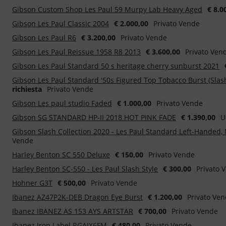
Gibson Custom Shop Les Paul 59 Murpy Lab Heavy Aged
€ 8.0
Gibson Les Paul Classic 2004
€ 2.000,00
Privato Vende
Gibson Les Paul R6
€ 3.200,00
Privato Vende
Gibson Les Paul Reissue 1958 R8 2013
€ 3.600,00
Privato Ven
Gibson Les Paul Standard 50 s heritage cherry sunburst 2021
Gibson Les Paul Standard '50s Figured Top Tobacco Burst (Slas
richiesta
Privato Vende
Gibson Les paul studio Faded
€ 1.000,00
Privato Vende
Gibson SG STANDARD HP-II 2018 HOT PINK FADE
€ 1.390,00
U
Gibson Slash Collection 2020 - Les Paul Standard Left-Handed, 
Vende
Harley Benton SC 550 Deluxe
€ 150,00
Privato Vende
Harley Benton SC-550 - Les Paul Slash Style
€ 300,00
Privato 
Hohner G3T
€ 500,00
Privato Vende
Ibanez AZ47P2K-DEB Dragon Eye Burst
€ 1.200,00
Privato Ve
Ibanez IBANEZ AS 153 AYS ARTSTAR
€ 700,00
Privato Vende
Ibanez Iron Label RGAIX6FM
€ 480,00
Privato Vende