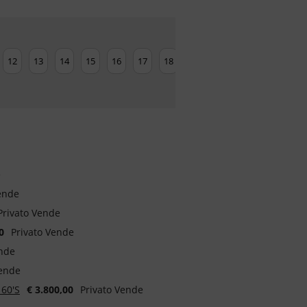
12
13
14
15
16
17
18
19
20
21
22
23
e
ende
Privato Vende
0
Privato Vende
ende
Vende
60'S
€ 3.800,00
Privato Vende