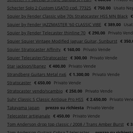
Schecter Solo 2 Custom USATO cod. 77325
€ 750,00
Usato Ne
Squier by Fender Classic vibe 70s Stratocaster HSS MN Black
€
Squier by Fender JAZZMASTER '60 CLASSIC VIBE
€ 389,00
Usat
Squier by Fender Telecaster thinline 70
€ 290,00
Privato Ven
Squier Squier Vintage Modified Jaguar Guitar, Sunburst
€ 350,
Squier Stratocaster Affinity
€ 160,00
Privato Vende
Squier Telecaster/Stratocaster
€ 300,00
Privato Vende
Star jackson/ibanez
€ 400,00
Privato Vende
Strandberg Guitars Metal nx6
€ 1.300,00
Privato Vende
Stratocaster
€ 650,00
Privato Vende
Stratocaster vendo/scambio
€ 250,00
Privato Vende
Suhr Classic S Classic Antique Pro HSS
€ 2.650,00
Privato Ven
Takayama Japan
prezzo su richiesta
Privato Vende
Telecaster artigianale
€ 450,00
Privato Vende
Tom Anderson drop top classic / 2008 / Trans Amber Burst
€ 3
Tom Anderson Guitars Cobra T telecaster
prezzo su richiest