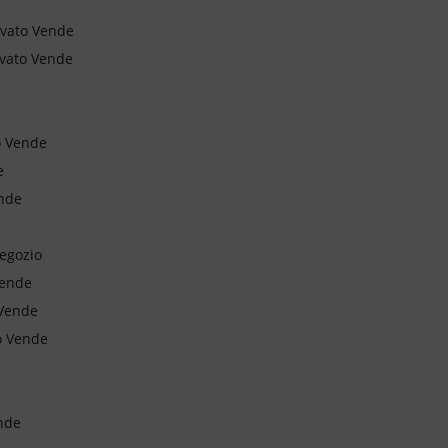
ivato Vende
ivato Vende
o Vende
e
ende
egozio
Vende
 Vende
o Vende
nde