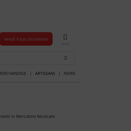
Vendi il tuo strumento
Aiuto
ERCHANDISE
|
ARTIGIANI
|
NEWS
esenti in Mercatino Musicale.