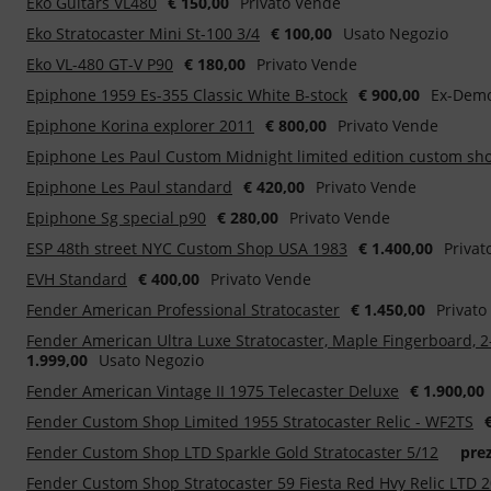
Eko Guitars VL480
€ 150,00
Privato Vende
Eko Stratocaster Mini St-100 3/4
€ 100,00
Usato Negozio
Eko VL-480 GT-V P90
€ 180,00
Privato Vende
Epiphone 1959 Es-355 Classic White B-stock
€ 900,00
Ex-Dem
Epiphone Korina explorer 2011
€ 800,00
Privato Vende
Epiphone Les Paul Custom Midnight limited edition custom sh
Epiphone Les Paul standard
€ 420,00
Privato Vende
Epiphone Sg special p90
€ 280,00
Privato Vende
ESP 48th street NYC Custom Shop USA 1983
€ 1.400,00
Privat
EVH Standard
€ 400,00
Privato Vende
Fender American Professional Stratocaster
€ 1.450,00
Privato
Fender American Ultra Luxe Stratocaster, Maple Fingerboard, 
1.999,00
Usato Negozio
Fender American Vintage II 1975 Telecaster Deluxe
€ 1.900,00
Fender Custom Shop Limited 1955 Stratocaster Relic - WF2TS
Fender Custom Shop LTD Sparkle Gold Stratocaster 5/12
prez
Fender Custom Shop Stratocaster 59 Fiesta Red Hvy Relic LTD 