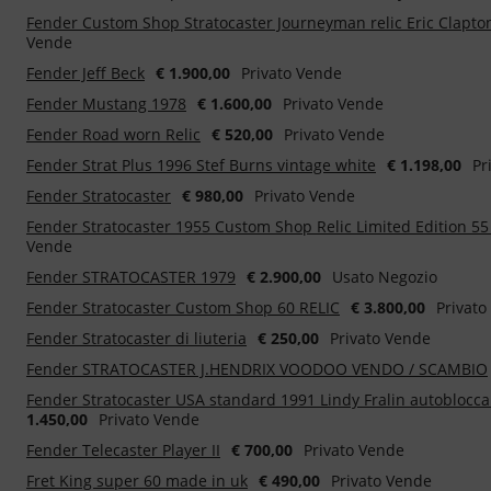
Fender Custom Shop Stratocaster Journeyman relic Eric Clapto
Vende
Fender Jeff Beck
€ 1.900,00
Privato Vende
Fender Mustang 1978
€ 1.600,00
Privato Vende
Fender Road worn Relic
€ 520,00
Privato Vende
Fender Strat Plus 1996 Stef Burns vintage white
€ 1.198,00
Pr
Fender Stratocaster
€ 980,00
Privato Vende
Fender Stratocaster 1955 Custom Shop Relic Limited Edition 5
Vende
Fender STRATOCASTER 1979
€ 2.900,00
Usato Negozio
Fender Stratocaster Custom Shop 60 RELIC
€ 3.800,00
Privato
Fender Stratocaster di liuteria
€ 250,00
Privato Vende
Fender STRATOCASTER J.HENDRIX VOODOO VENDO / SCAMBIO
Fender Stratocaster USA standard 1991 Lindy Fralin autoblocca
1.450,00
Privato Vende
Fender Telecaster Player II
€ 700,00
Privato Vende
Fret King super 60 made in uk
€ 490,00
Privato Vende