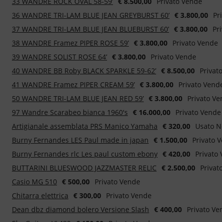
33 WANDRE ROCK OVAL 58-59’
€ 8.500,00
Privato Vende
36 WANDRE TRI-LAM BLUE JEAN GREYBURST 60’
€ 3.800,00
Pr
37 WANDRE TRI-LAM BLUE JEAN BLUEBURST 60’
€ 3.800,00
Pr
38 WANDRE Framez PIPER ROSE 59’
€ 3.800,00
Privato Vende
39 WANDRE SOLIST ROSE 64’
€ 3.800,00
Privato Vende
40 WANDRE BB Roby BLACK SPARKLE 59-62’
€ 8.500,00
Privat
41 WANDRE Framez PIPER CREAM 59’
€ 3.800,00
Privato Vend
50 WANDRE TRI-LAM BLUE JEAN RED 59’
€ 3.800,00
Privato V
97 Wandre Scarabeo bianca 1960's
€ 16.000,00
Privato Vende
Artigianale assemblata PRS Manico Yamaha
€ 320,00
Usato N
Burny Fernandes LES Paul made in japan
€ 1.500,00
Privato 
Burny Fernandes rlc Les paul custom ebony
€ 420,00
Privato
BUTTARINI BLUESWOOD JAZZMASTER RELIC
€ 2.500,00
Privat
Casio MG 510
€ 500,00
Privato Vende
Chitarra elettrica
€ 300,00
Privato Vende
Dean dbz diamond bolero Versione Slash
€ 400,00
Privato Ve