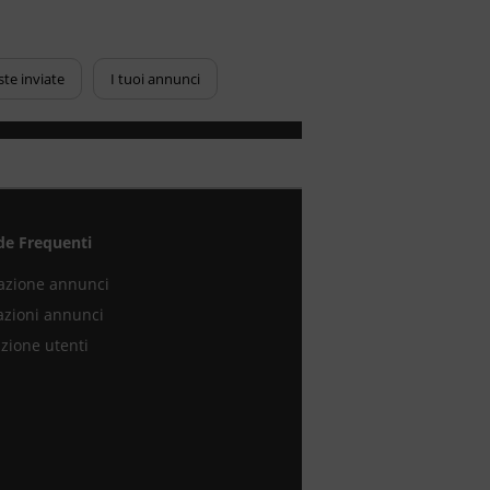
ste inviate
I tuoi annunci
e Frequenti
azione annunci
azioni annunci
zione utenti