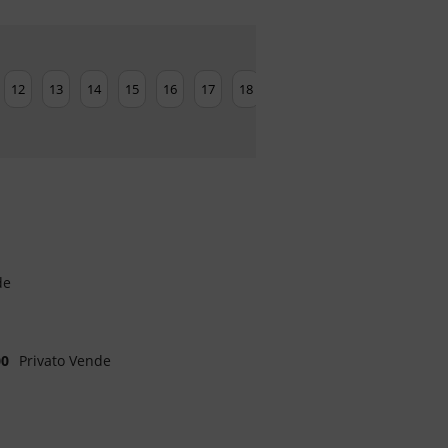
12
13
14
15
16
17
18
19
20
21
22
23
de
00
Privato Vende