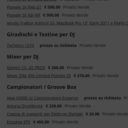
Pioneer DJ Flx6 GT
€ 500,00
Privato Vende
Pioneer DJ Xdj-RR
€ 950,00
Privato Vende
Vendo Traktor Kontrol S5, MacBook Pro 13" Early 2011 e Flight C
Giradischi e Testine per DJ
Technics 1210
prezzo su richiesta
Privato Vende
Mixer per DJ
Gemini CS -02 PRO5
€ 200,00
Privato Vende
Mixer DJM 450 Limited Pioneer DJ
€ 270,00
Privato Vende
Campionatori / Groove Box
Akai S6000 v2 Campionatore Espanso
prezzo su richiesta
Pr
Arturia Drumbrute
€ 220,00
Privato Vende
Coppia di supporti per Elektron Digitakt
€ 20,00
Privato Vend
Ensoniq EPS
€ 450,00
Privato Vende