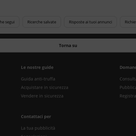
che segui
Ricerche salvate
Risposte ai tuoi annunci
Richie
Torna su
Le nostre guide
Domand
Guida anti-truffa
Consult
Acquistare in sicurezza
Pubblic
Vendere in sicurezza
Registra
Contattaci per
La tua pubblicità