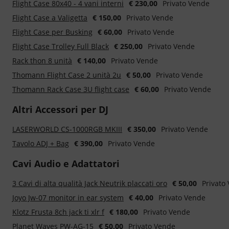
Flight Case 80x40 - 4 vani interni
€ 230,00
Privato Vende
Flight Case a Valigetta
€ 150,00
Privato Vende
Flight Case per Busking
€ 60,00
Privato Vende
Flight Case Trolley Full Black
€ 250,00
Privato Vende
Rack thon 8 unità
€ 140,00
Privato Vende
Thomann Flight Case 2 unità 2u
€ 50,00
Privato Vende
Thomann Rack Case 3U flight case
€ 60,00
Privato Vende
Altri Accessori per DJ
LASERWORLD CS-1000RGB MKIII
€ 350,00
Privato Vende
Tavolo ADJ + Bag
€ 390,00
Privato Vende
Cavi Audio e Adattatori
3 Cavi di alta qualità Jack Neutrik placcati oro
€ 50,00
Privato
Joyo Jw-07 monitor in ear system
€ 40,00
Privato Vende
Klotz Frusta 8ch jack ti xlr f
€ 180,00
Privato Vende
Planet Waves PW-AG-15
€ 50,00
Privato Vende