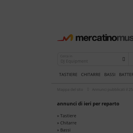
Cerca in
DJ Equipment
TASTIERE
CHITARRE
BASSI
BATTE
Mappa del sito
Annunci pubblicati il 2
annunci di ieri per reparto
»
Tastiere
»
Chitarre
»
Bassi