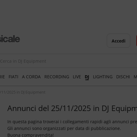
Accedi
RIE
FIATI
A CORDA
RECORDING
LIVE
DJ
LIGHTING
DISCHI
M
5/11/2025 in DJ Equipment
Annunci del 25/11/2025 in DJ Equip
In questa pagina troverai i collegamenti rapidi agli annunci pr
Gli annunci sono organizzati per data di pubblicazione.
Buona compravendita!