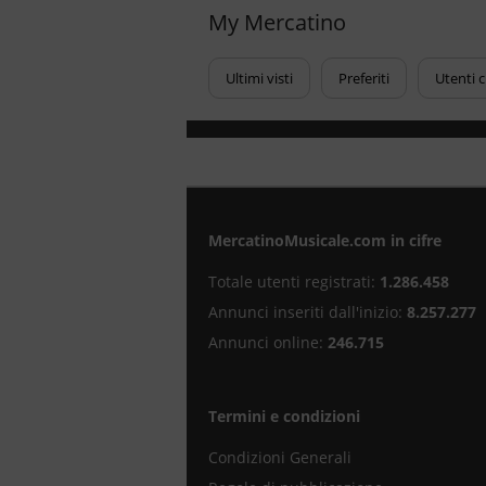
My Mercatino
Ultimi visti
Preferiti
Utenti 
MercatinoMusicale.com in cifre
Totale utenti registrati:
1.286.458
Annunci inseriti dall'inizio:
8.257.277
Annunci online:
246.715
Termini e condizioni
Condizioni Generali