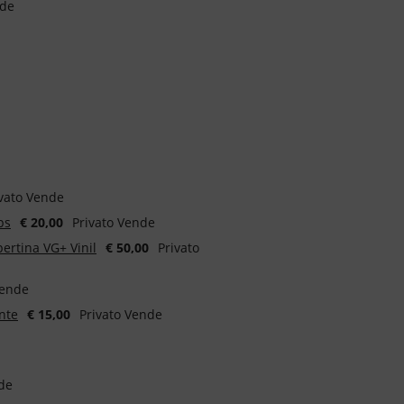
nde
ivato Vende
ps
€ 20,00
Privato Vende
ertina VG+ Vinil
€ 50,00
Privato
Vende
ente
€ 15,00
Privato Vende
de