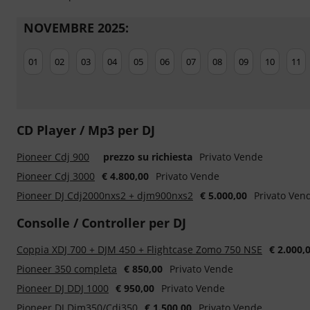
NOVEMBRE 2025:
01
02
03
04
05
06
07
08
09
10
11
CD Player / Mp3 per DJ
Pioneer Cdj 900
prezzo su richiesta
Privato Vende
Pioneer Cdj 3000
€ 4.800,00
Privato Vende
Pioneer DJ Cdj2000nxs2 + djm900nxs2
€ 5.000,00
Privato Ven
Consolle / Controller per DJ
Coppia XDJ 700 + DJM 450 + Flightcase Zomo 750 NSE
€ 2.000,
Pioneer 350 completa
€ 850,00
Privato Vende
Pioneer DJ DDJ 1000
€ 950,00
Privato Vende
Pioneer DJ Djm350/Cdj350
€ 1.500,00
Privato Vende