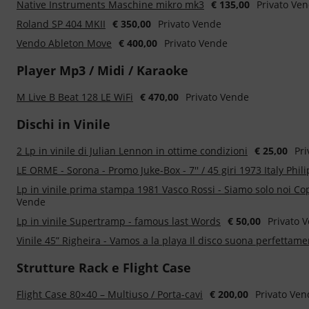
Native Instruments Maschine mikro mk3
€ 135,00
Privato Ve
Roland SP 404 MKII
€ 350,00
Privato Vende
Vendo Ableton Move
€ 400,00
Privato Vende
Player Mp3 / Midi / Karaoke
M Live B Beat 128 LE WiFi
€ 470,00
Privato Vende
Dischi in Vinile
2 Lp in vinile di Julian Lennon in ottime condizioni
€ 25,00
Pr
LE ORME - Sorona - Promo Juke-Box - 7'' / 45 giri 1973 Italy Phili
Lp in vinile prima stampa 1981 Vasco Rossi - Siamo solo noi Cop
Vende
Lp in vinile Supertramp - famous last Words
€ 50,00
Privato 
Vinile 45” Righeira - Vamos a la playa Il disco suona perfettam
Strutture Rack e Flight Case
Flight Case 80×40 – Multiuso / Porta-cavi
€ 200,00
Privato Ven