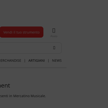
Vendi il tuo strumento
Aiuto
ERCHANDISE
|
ARTIGIANI
|
NEWS
ment
esenti in Mercatino Musicale.