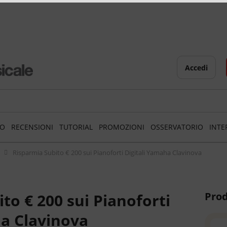
Accedi
TO
RECENSIONI
TUTORIAL
PROMOZIONI
OSSERVATORIO
INTE
Risparmia Subito € 200 sui Pianoforti Digitali Yamaha Clavinova
Prod
to € 200 sui Pianoforti
ha Clavinova