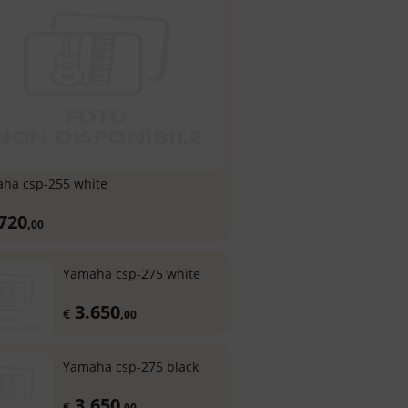
aha csp-255 white
720
,
00
yamaha csp-275 white
3.650
€
,
00
yamaha csp-275 black
3.650
€
,
00