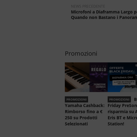
NEWS PRECEDENTE
Microfoni a Diaframma Largo pe
Quando non Bastano i Panoram
Promozioni
B
PROMOZIONI
PROMOZIONI
Yamaha Cashback:
Friday PreSon
Rimborso fino a €
risparmia su
250 su Prodotti
Eris BT e Micr
Selezionati
Station!