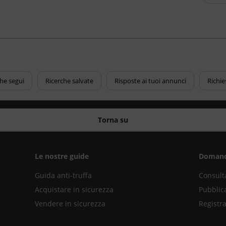
che segui
Ricerche salvate
Risposte ai tuoi annunci
Richie
Torna su
Le nostre guide
Domand
Guida anti-truffa
Consult
Acquistare in sicurezza
Pubblic
Vendere in sicurezza
Registra