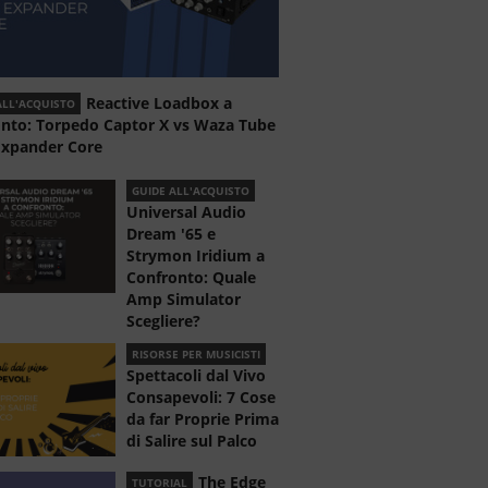
Reactive Loadbox a
ALL'ACQUISTO
onto: Torpedo Captor X vs Waza Tube
xpander Core
GUIDE ALL'ACQUISTO
Universal Audio
Dream '65 e
Strymon Iridium a
Confronto: Quale
Amp Simulator
Scegliere?
RISORSE PER MUSICISTI
Spettacoli dal Vivo
Consapevoli: 7 Cose
da far Proprie Prima
di Salire sul Palco
The Edge
TUTORIAL