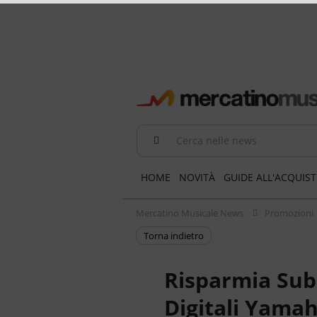
Cerca nelle news
HOME
NOVITÀ
GUIDE ALL'ACQUIS
Mercatino Musicale News
Promozioni
torna indietro
Risparmia Subi
Digitali Yama