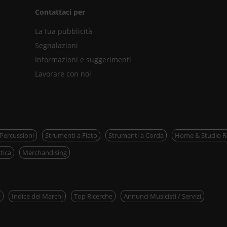
Contattaci per
La tua pubblicità
Segnalazioni
Informazioni e suggerimenti
Lavorare con noi
 Percussioni
Strumenti a Fiato
Strumenti a Corda
Home & Studio R
tica
Merchandising
e
Indice dei Marchi
Top Ricerche
Annunci Musicisti / Servizi