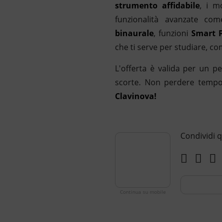
strumento
affidabile
, i m
funzionalità avanzate c
binaurale
, funzioni
Smart P
che ti serve per studiare, 
L'offerta è valida per un p
scorte. Non perdere temp
Clavinova!
Condividi q