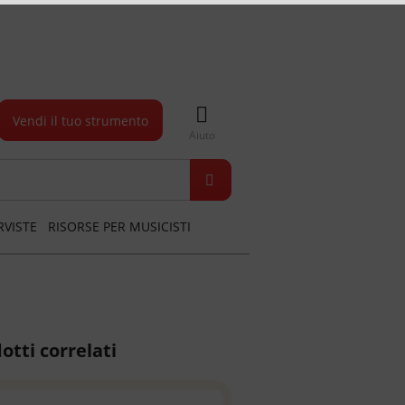
Vendi il tuo strumento
Aiuto
RVISTE
RISORSE PER MUSICISTI
otti correlati