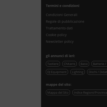
Termini e condizioni
Condizioni Generali
Regole di pubblicazione
Trattamento dati
Cookie policy
Newsletter policy
gli annunci di ieri:
Tastiere
Chitarre
Bassi
Batterie /
DJ Equipment
Lighting
Dischi / Didat
mappe del sito:
Mappa del Sito
Indice Regioni/Provinc