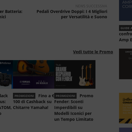
NEWS SUCCESSIVA
r Batteria:
Pedali Overdrive Doppi: I 4 Migliori
ici
per Versatilità e Suono
GUIDE 
confr
Amp E
Vedi tutte le Promo
lack
Fino a €
Promo
PROMOZIONI
PROMOZIONI
us:
100 di Cashback su
Fender: Sconti
 ATOM,
Chitarre Yamaha!
Imperdibili su
o
Modelli Iconici per
un Tempo Limitato