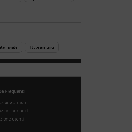
ste inviate
I tuoi annunci
e Frequenti
azione annunci
azioni annunci
zione utenti