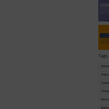
Tags
effet
piat
tasti
chit
reco
batt