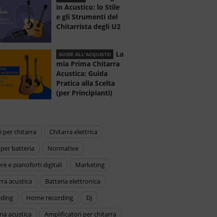
in Acustico: lo Stile
e gli Strumenti del
Chitarrista degli U2
La
GUIDE ALL'ACQUISTO
mia Prima Chitarra
Acustica: Guida
Pratica alla Scelta
(per Principianti)
ti per chitarra
chitarra elettrica
ti per batteria
normative
ere e pianoforti digitali
marketing
arra acustica
batteria elettronica
rding
home recording
dj
eria acustica
amplificatori per chitarra