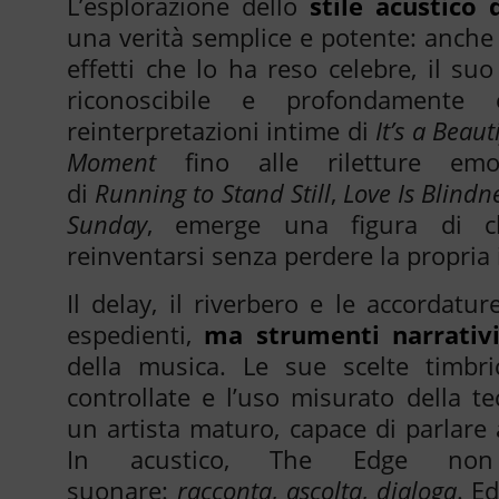
L’esplorazione dello
stile acustico
una verità semplice e potente: anche 
effetti che lo ha reso celebre, il suo
riconoscibile e profondamente e
reinterpretazioni intime di
It’s a Beaut
Moment
fino alle riletture emo
di
Running to Stand Still
,
Love Is Blindn
Sunday
, emerge una figura di ch
reinventarsi senza perdere la propria
Il delay, il riverbero e le accordat
espedienti,
ma strumenti narrativ
della musica. Le sue scelte timbri
controllate e l’uso misurato della t
un artista maturo, capace di parlare 
In acustico, The Edge no
suonare:
racconta
,
ascolta
,
dialoga
. E