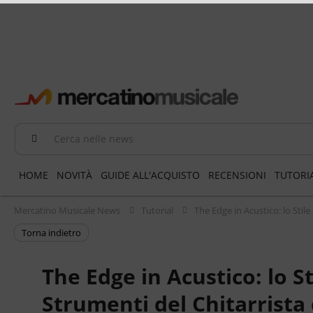
Cerca nelle news
HOME
NOVITÀ
GUIDE ALL'ACQUISTO
RECENSIONI
TUTORI
Mercatino Musicale News
Tutorial
The Edge in Acustico: lo Stile
torna indietro
The Edge in Acustico: lo Sti
Strumenti del Chitarrista 