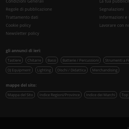
Condizioni Generali
La tua pubblici
Regole di pubblicazione
Segnalazioni
Trattamento dati
Informazioni e
Cookie policy
Lavorare con n
Newsletter policy
gli annunci di ieri:
Tastiere
Chitarre
Bassi
Batterie / Percussioni
Strumenti a F
DJ Equipment
Lighting
Dischi / Didattica
Merchandising
mappe del sito:
Mappa del Sito
Indice Regioni/Province
Indice dei Marchi
Top 