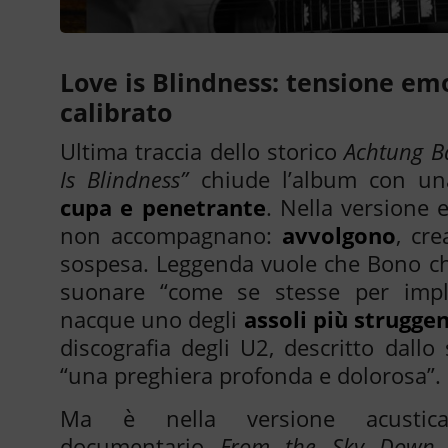
Love is Blindness: tensione em
calibrato
Ultima traccia dello storico
Achtung B
Is Blindness”
chiude l’album con u
cupa e penetrante
. Nella versione el
non accompagnano:
avvolgono
, cr
sospesa. Leggenda vuole che Bono ch
suonare “come se stesse per imp
nacque uno degli
assoli più struggen
discografia degli U2, descritto dall
“una preghiera profonda e dolorosa”.
Ma è nella versione acustica
documentario
From the Sky Down
(