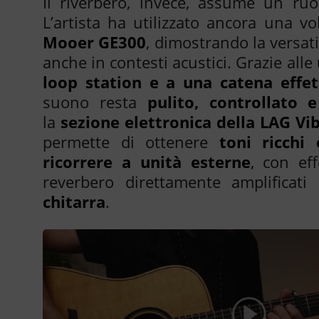
Il riverbero, invece, assume un ru
L’artista ha utilizzato ancora una vo
Mooer GE300
, dimostrando la versati
anche in contesti acustici. Grazie alle
loop station e a una catena effet
suono resta
pulito, controllato 
la
sezione elettronica della LAG Vi
permette di ottenere
toni ricchi 
ricorrere a unità esterne
, con ef
reverbero direttamente amplificati
chitarra
.