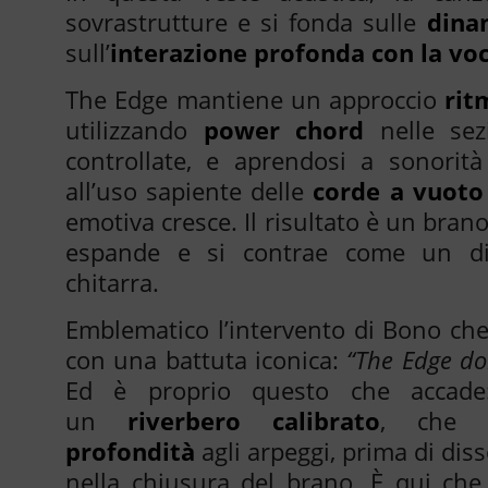
sovrastrutture e si fonda sulle
dina
sull’
interazione profonda con la vo
The Edge mantiene un approccio
rit
utilizzando
power chord
nelle sez
controllate, e aprendosi a sonorit
all’uso sapiente delle
corde a vuoto
emotiva cresce. Il risultato è un brano
espande e si contrae come un di
chitarra.
Emblematico l’intervento di Bono che
con una battuta iconica:
“The Edge do
Ed è proprio questo che accade
un
riverbero calibrato
, che
profondità
agli arpeggi, prima di dis
nella chiusura del brano. È qui ch