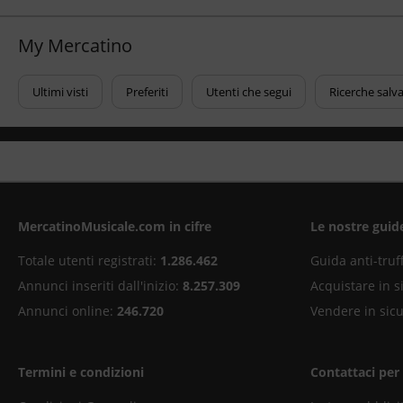
My Mercatino
Ultimi visti
Preferiti
Utenti che segui
Ricerche salv
MercatinoMusicale.com in cifre
Le nostre guid
Totale utenti registrati:
1.286.462
Guida anti-truf
Annunci inseriti dall'inizio:
8.257.309
Acquistare in s
Annunci online:
246.720
Vendere in sic
Termini e condizioni
Contattaci per