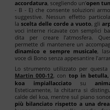
accordatura
, scegliendo un’
open tun
- B - E) che consente soluzioni arm
suggestive. Nessun effetto particol
la
scelta delle corde a vuoto
, gli
arp
voci interne ricavate con semplici b
dita per creare l’atmosfera. Que
permette di mantenere un accomp
dinamico e sempre musicale
, la
voce di Bono senza appesantire l’arr
Lo strumento utilizzato per questa
Martin 000-12
, con
top in betulla
koa impiallacciato
su
ani
Esteticamente, la chitarra si distin
calde del koa, mentre sul piano sono
più bilanciato rispetto a una dre