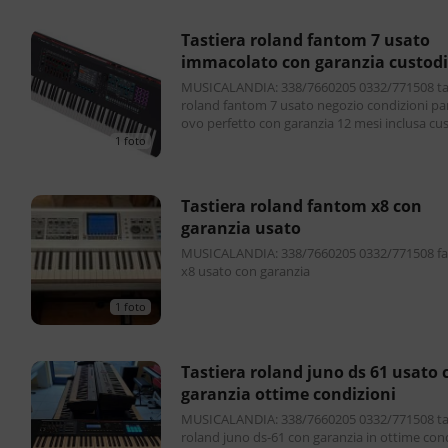
tastiera roland fantom 7 usato
immacolato con garanzia custod
inclusa
MUSICALANDIA: 338/7660205 0332/771508 tastiera
roland fantom 7 usato negozio condizioni par
ovo perfetto con garanzia 12 mesi inclusa cu
pari al nuovo
1 foto
tastiera roland fantom x8 con
garanzia usato
MUSICALANDIA: 338/7660205 0332/771508 fantom
x8 usato con garanzia
1 foto
tastiera roland juno ds 61 usato con
garanzia ottime condizioni
MUSICALANDIA: 338/7660205 0332/771508 tastiera
roland juno ds-61 con garanzia in ottime con