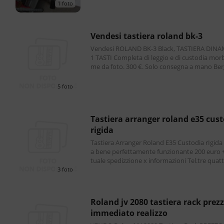
1 foto
vendesi tastiera roland bk-3
Vendesi ROLAND BK-3 Black, TASTIERA DINA
1 TASTI Completa di leggio e di custodia mor
me da foto. 300 €. Solo consegna a mano B
e dintorni Ultimo prezzo 250 €. Dopodichè la 
p
5 foto
tastiera arranger roland e35 custodia
rigida
Tastiera Arranger Roland E35 Custodia rIgida
a bene perfettamente funzionante 200 euro 
tuale spedizzione x informazioni Tel.tre quattro zer
o tre nove tre uno cinque otto sette Nicolò
3 foto
roland jv 2080 tastiera rack prezzo
immediato realizzo