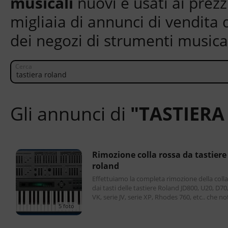
musicali
nuovi e usati ai prezz
migliaia di annunci di vendita d
dei negozi di strumenti musical
Cerca
Gli annunci di
"TASTIER
rimozione colla rossa da tastiere
roland
Effettuiamo la completa rimozione della colla
dai tasti delle tastiere Roland JD800, U20, D70,
VK, serie JV, serie XP, Rhodes 760, etc.. che n
ente hanno questi problemi. La colla r
5 foto