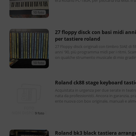
era Roland PC-180A, per pilotarla via Midi. Il 
è completo di alimentatore per la Master
10 foto
27 floppy disck con basi midi anni '90
per tastiere roland
27 Floppy disck originali con timbro SIAE di file midi
anni '90, più programma midi per i ritmi. Scambio c
on qualche strumento musicale di mio gradi
10 foto
roland ck88 stage keyboard tasti
Acquistata in urgenza per due serate in teatr
nata da professionisti. Ancora in garanzia, p
ente nuova con box originale, manuali e alim
one. Includi pedale Yamaha (il top). Spedizi
9 foto
roland bk3 black tastiera arranger 61