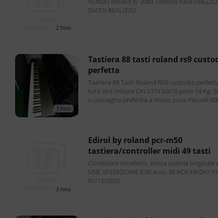
VENDO Roland JV 2080 Tastiera Rack PREZZ
DIATO REALIZZO
2 foto
tastiera 88 tasti roland rs9 custodia
perfetta
Tastiera 88 Tasti Roland RS9 custodia perfett
tura Sint misure Cm.137x30x10 peso 14 Kg, 500 eur
o consegna preferita a mano zona Vercelli 60
visto le dimensioni imballo e spedizione sui 6
3 foto
edirol by roland pcr-m50
tastiera/controller midi 49 tasti
Condizioni eccellenti, senza scatola originale 
USB. SPEDIZIONE 6,90 euro. BLACK FRIDAY F
01/12/2025
3 foto