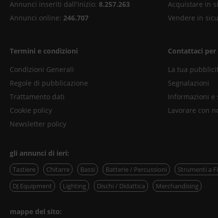
Annunci inseriti dall'inizio:
8.257.263
Acquistare in s
Annunci online:
246.707
Vendere in sic
Termini e condizioni
Contattaci per
Condizioni Generali
La tua pubblici
Regole di pubblicazione
Segnalazioni
Trattamento dati
Informazioni e
Cookie policy
Lavorare con n
Newsletter policy
gli annunci di ieri:
Tastiere
Chitarre
Bassi
Batterie / Percussioni
Strumenti a F
DJ Equipment
Lighting
Dischi / Didattica
Merchandising
mappe del sito: