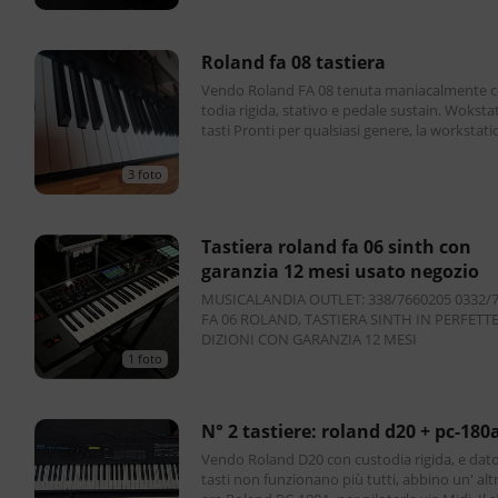
roland fa 08 tastiera
Vendo Roland FA 08 tenuta maniacalmente c
todia rigida, stativo e pedale sustain. Wokstation 88
tasti Pronti per qualsiasi genere, la workstati
08 offre una vastissima gamma di suoni d
3 foto
tastiera roland fa 06 sinth con
garanzia 12 mesi usato negozio
MUSICALANDIA OUTLET: 338/7660205 0332/771508
FA 06 ROLAND, TASTIERA SINTH IN PERFETT
DIZIONI CON GARANZIA 12 MESI
1 foto
n° 2 tastiere: roland d20 + pc-180
Vendo Roland D20 con custodia rigida, e dato
tasti non funzionano più tutti, abbino un' altr