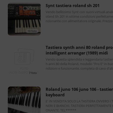
synt tastiera roland sh 201
Vendo bellissimo Synt con suoni virtuali anal
oland Sh 201 in ottime condizioni perfettame
nzionante con alimentatore originale. Prezzo non tr
attabile. Possibile spedizione a Vostro c
10 foto
tastiera synth anni 80 roland pro e
intelligent arranger (1989) midi
Vendo questa splendida e leggendaria tastie
h anni 80 della Roland, modello "Pro E" in bu
ndizioni e funzionante, completa di cavo d'a
zione e cavo di collegamento da Midi a USB,
7 foto
roland juno 106 juno 106 - tastiera
keyboard
E' IN VENDITA SOLO LA TASTIERA OVVERO I 
NERI E BIANCHI. TASTIERA PERFETTAMENTE FUNZI
ONANTE. TEL******