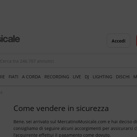
Accedi
RIE
FIATI
A CORDA
RECORDING
LIVE
DJ
LIGHTING
DISCHI
M
za
Come vendere in sicurezza
Bene, sei arrivato sul MercatinoMusicale.com e hai deciso di
consigliamo di seguire alcuni accorgimenti per assicurarsi c
l’acquirente effettui il pagamento come dovuto.