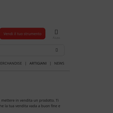
Vendi il tuo strumento
Aiuto
ERCHANDISE
|
ARTIGIANI
|
NEWS
 mettere in vendita un prodotto. Ti
he la tua vendita vada a buon fine e