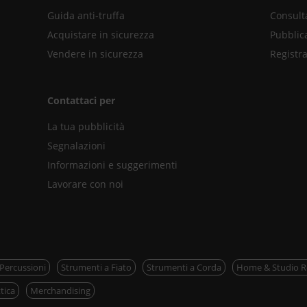
Guida anti-truffa
Consult
Acquistare in sicurezza
Pubblic
Vendere in sicurezza
Registra
Contattaci per
La tua pubblicità
Segnalazioni
Informazioni e suggerimenti
Lavorare con noi
 Percussioni
Strumenti a Fiato
Strumenti a Corda
Home & Studio R
tica
Merchandising