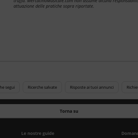
truffa. MercatinoMusicale.com non assume alcuna responsabilit
attuazione delle pratiche sopra riportate.
che segui
Ricerche salvate
Risposte ai tuoi annunci
Richie
Torna su
Le nostre guide
Domand