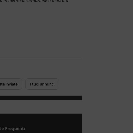
à in merito all’attuazione o mancata
ste inviate
I tuoi annunci
e Frequenti