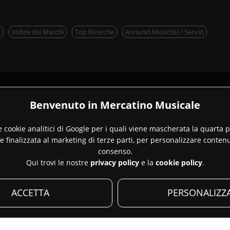
e
Indice dei Marchi
Top Ricerche
Annunci Musicisti / Servizi
Il nostro network
Benvenuto in Mercatino Musicale
e cookie analitici di Google per i quali viene mascherata la quarta par
one finalizzata al marketing di terze parti, per personalizzare conte
consenso.
Qui trovi le nostre
privacy policy
e la
cookie policy
.
"
Mercatino Musicale ®
" è un marchio registrato presso l'U.I.B.M.
 ©2002-2025
StrumentiMusicali.net s.r.l.
- P.IVA 02502030733 - Tutti i diritti so
ACCETTA
PERSONALIZZ