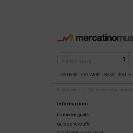
Cerca in
In tutti i reparti
TASTIERE
CHITARRE
BASSI
BATTE
Informazioni
Come vendere in sicurez
Informazioni
Le nostre guide
Guida anti-truffa
Acquistare in sicurezza