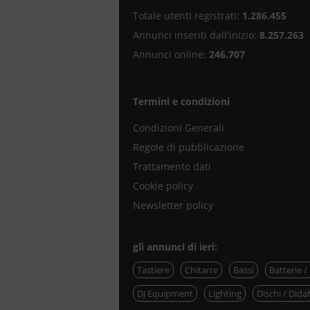
Totale utenti registrati:
1.286.455
Annunci inseriti dall'inizio:
8.257.263
Annunci online:
246.707
Termini e condizioni
Condizioni Generali
Regole di pubblicazione
Trattamento dati
Cookie policy
Newsletter policy
gli annunci di ieri:
Tastiere
Chitarre
Bassi
Batterie /
DJ Equipment
Lighting
Dischi / Didat