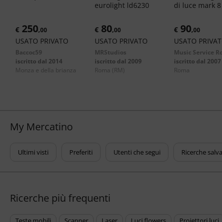
eurolight ld6230
di luce mark 8
250
80
90
€
,
€
,
€
,
00
00
00
USATO PRIVATO
USATO PRIVATO
USATO PRIVA
Baccoc59
MRStudios
Music Service 
iscritto dal 2014
iscritto dal 2009
iscritto dal 2007
monza e della brianza
roma
(RM)
roma
My Mercatino
Ultimi visti
Preferiti
Utenti che segui
Ricerche salv
Ricerche più frequenti
teste mobili
scanner
laser
luci flowers
proiettori luci