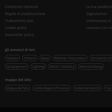
Condizioni Generali
La tua pubblici
Regole di pubblicazione
Segnalazioni
Trattamento dati
Informazioni e
Cookie policy
Lavorare con n
Newsletter policy
gli annunci di ieri:
Tastiere
Chitarre
Bassi
Batterie / Percussioni
Strumenti a F
DJ Equipment
Lighting
Dischi / Didattica
Merchandising
mappe del sito:
Mappa del Sito
Indice Regioni/Province
Indice dei Marchi
Top 