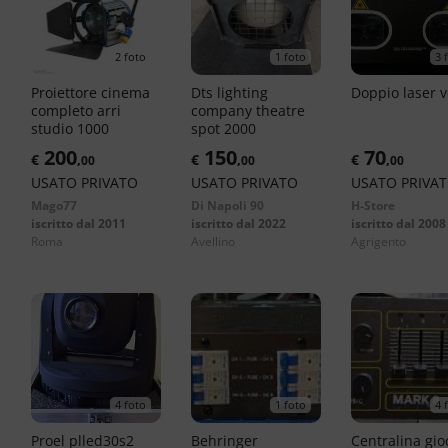
2 foto
1 foto
3 
proiettore cinema
dts lighting
doppio laser 
completo arri
company theatre
studio 1000
spot 2000
200
150
70
€
,
€
,
€
,
00
00
00
USATO PRIVATO
USATO PRIVATO
USATO PRIVA
Mago77
Di Napoli 90
H-Store
iscritto dal 2011
iscritto dal 2022
iscritto dal 2008
roma
avellino
agrigento
4 foto
1 foto
4 
proel plled30s2
behringer
centralina giochi