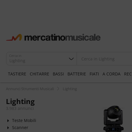
Cerca in
Lighting
TASTIERE
CHITARRE
BASSI
BATTERIE
FIATI
A CORDA
REC
Annunci Strumenti Musicali
Lighting
Lighting
3.983 annunci
Teste Mobili
Scanner