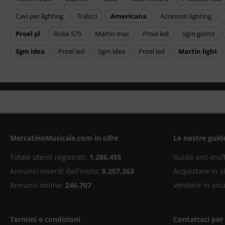
cavi per lighting
tralicci
americana
accessori lighting
proel pl
robe 575
martin mac
proel led
sgm giotto
sgm idea
proel led
sgm idea
proel led
martin light
MercatinoMusicale.com in cifre
Le nostre guid
Totale utenti registrati:
1.286.455
Guida anti-truf
Annunci inseriti dall'inizio:
8.257.263
Acquistare in s
Annunci online:
246.707
Vendere in sic
Termini e condizioni
Contattaci per